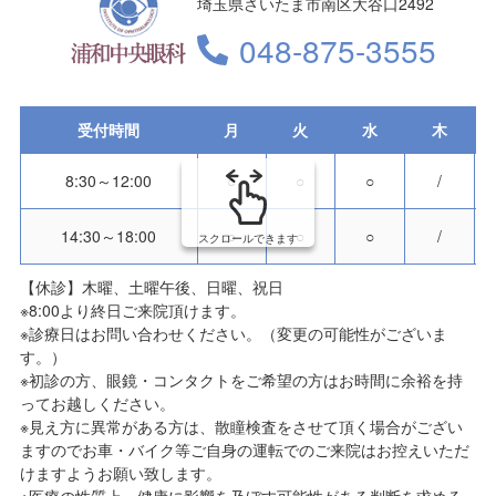
埼玉県さいたま市南区大谷口2492
048-875-3555
受付時間
月
火
水
木
8:30～12:00
○
○
○
/
14:30～18:00
○
○
○
/
スクロールできます
【休診】木曜、土曜午後、日曜、祝日
※8:00より終日ご来院頂けます。
※診療日はお問い合わせください。（変更の可能性がございま
す。）
※初診の方、眼鏡・コンタクトをご希望の方はお時間に余裕を持
ってお越しください。
※見え方に異常がある方は、散瞳検査をさせて頂く場合がござい
ますのでお車・バイク等ご自身の運転でのご来院はお控えいただ
けますようお願い致します。