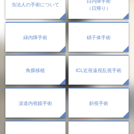
白内障手術
当法人の手術について
（日帰り）
緑内障手術
硝子体手術
角膜移植
ICL近視遠視乱視手術
涙道内視鏡手術
斜視手術