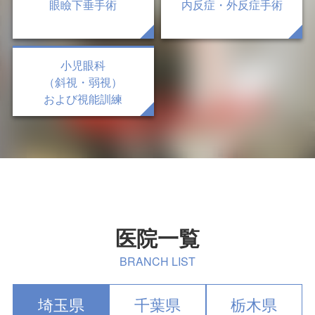
眼瞼下垂手術
内反症・外反症手術
小児眼科
（斜視・弱視）
および視能訓練
医院一覧
BRANCH LIST
埼玉県
千葉県
栃木県