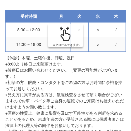
受付時間
月
火
水
木
8:30～12:00
○
○
○
/
14:30～18:00
○
○
○
/
スクロールできます
【休診】木曜、土曜午後、日曜、祝日
※8:00より終日ご来院頂けます。
※診療日はお問い合わせください。（変更の可能性がございま
す。）
※初診の方、眼鏡・コンタクトをご希望の方はお時間に余裕を持
ってお越しください。
※見え方に異常がある方は、散瞳検査をさせて頂く場合がござい
ますのでお車・バイク等ご自身の運転でのご来院はお控えいただ
けますようお願い致します。
※医療の性質上、健康に影響を及ぼす可能性がある判断を求める
ことがあるため、未成年者の方が受診される際には保護者または
法律上の代理人等の同伴をお願いしております。