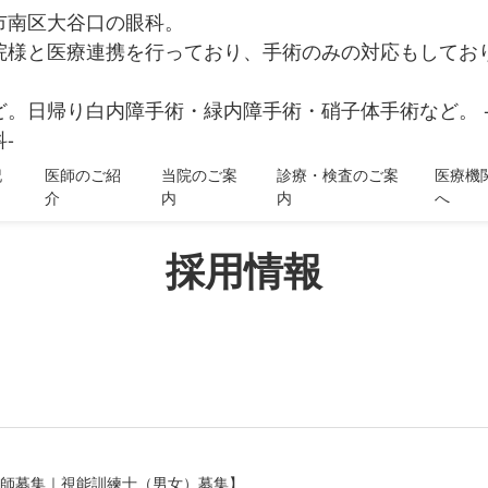
市南区大谷口の眼科。
院様と医療連携を行っており、手術のみの対応もしてお
ど。日帰り白内障手術・緑内障手術・硝子体手術など。 
-
記
医師のご紹
当院のご案
診療・検査のご案
医療機
介
内
内
へ
採用情報
師募集｜視能訓練士（男女）募集】