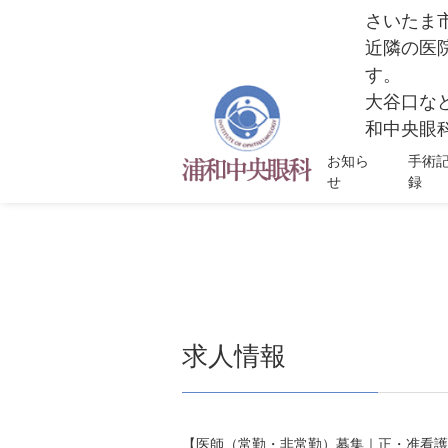
さいたま
近隣の医
す。
大谷口な
和中央眼科
お知ら
手術
せ
録
求人情報
【医師（常勤・非常勤）募集｜正・准看護