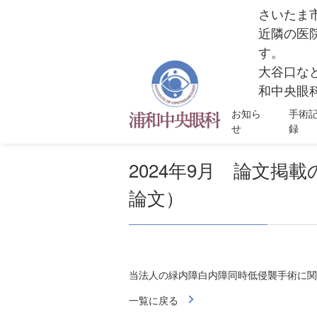
さいたま
近隣の医
す。
大谷口な
和中央眼科
お知ら
手術
せ
録
2024年9月 論文
論文）
当法人の緑内障白内障同時低侵襲手術に関
一覧に戻る