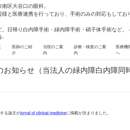
市南区大谷口の眼科。
院様と医療連携を行っており、手術のみの対応もしてお
ど。日帰り白内障手術・緑内障手術・硝子体手術など。 
-
記
医師のご紹
当院のご案
診療・検査のご案
医療機
介
内
内
へ
掲載のお知らせ（当法人の緑内障白内障
する論文が
jornal of clinical medicine
に掲載が決まりました。