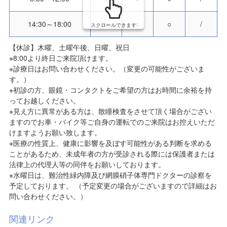
14:30～18:00
○
○
○
/
スクロールできます
【休診】木曜、土曜午後、日曜、祝日
※8:00より終日ご来院頂けます。
※診療日はお問い合わせください。（変更の可能性がございま
す。）
※初診の方、眼鏡・コンタクトをご希望の方はお時間に余裕を持
ってお越しください。
※見え方に異常がある方は、散瞳検査をさせて頂く場合がござい
ますのでお車・バイク等ご自身の運転でのご来院はお控えいただ
けますようお願い致します。
※医療の性質上、健康に影響を及ぼす可能性がある判断を求める
ことがあるため、未成年者の方が受診される際には保護者または
法律上の代理人等の同伴をお願いしております。
※水曜日は、難治性緑内障及び網膜硝子体専門ドクターの診察を
予定しております。 （予定変更の場合がございますので詳細はお
問い合わせください。）
関連リンク