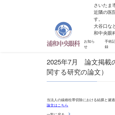
さいたま
近隣の医
す。
大谷口な
和中央眼科
お知ら
手術
せ
録
2025年7月 論文
関する研究の論文）
当法人の線維柱帯切除における結膜と濾過胞
論文はこちら
一覧に戻る