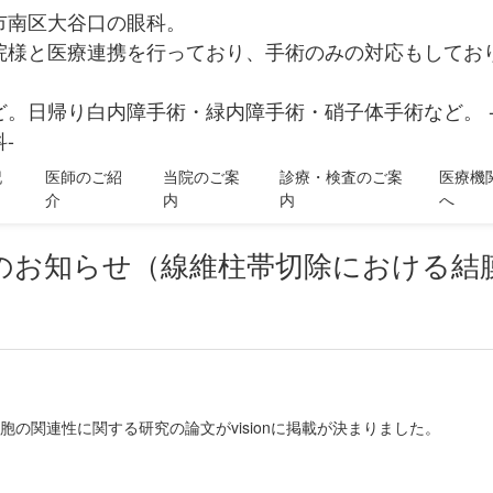
市南区大谷口の眼科。
院様と医療連携を行っており、手術のみの対応もしてお
ど。日帰り白内障手術・緑内障手術・硝子体手術など。 
-
記
医師のご紹
当院のご案
診療・検査のご案
医療機
介
内
内
へ
掲載のお知らせ（線維柱帯切除における
の関連性に関する研究の論文がvisionに掲載が決まりました。