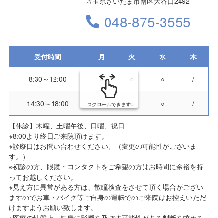
埼玉県さいたま市南区大谷口2492
048-875-3555
受付時間
月
火
水
木
8:30～12:00
○
○
○
/
14:30～18:00
○
○
○
/
スクロールできます
【休診】木曜、土曜午後、日曜、祝日
※8:00より終日ご来院頂けます。
※診療日はお問い合わせください。（変更の可能性がございま
す。）
※初診の方、眼鏡・コンタクトをご希望の方はお時間に余裕を持
ってお越しください。
※見え方に異常がある方は、散瞳検査をさせて頂く場合がござい
ますのでお車・バイク等ご自身の運転でのご来院はお控えいただ
けますようお願い致します。
※医療の性質上、健康に影響を及ぼす可能性がある判断を求める