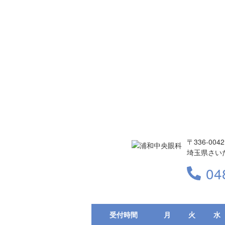
〒336-0042
埼玉県さいた
04
受付時間
月
火
水