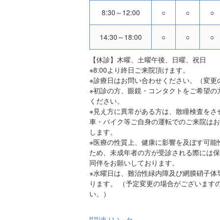
8:30～12:00
○
○
○
14:30～18:00
○
○
○
【休診】木曜、土曜午後、日曜、祝日
※8:00より終日ご来院頂けます。
※診療日はお問い合わせください。（変更
※初診の方、眼鏡・コンタクトをご希望の
ください。
※見え方に異常がある方は、散瞳検査をさ
車・バイク等ご自身の運転でのご来院はお
します。
※医療の性質上、健康に影響を及ぼす可能
ため、未成年者の方が受診される際には保
同伴をお願いしております。
※水曜日は、難治性緑内障及び網膜硝子体
ります。 （予定変更の場合がございます
い。）