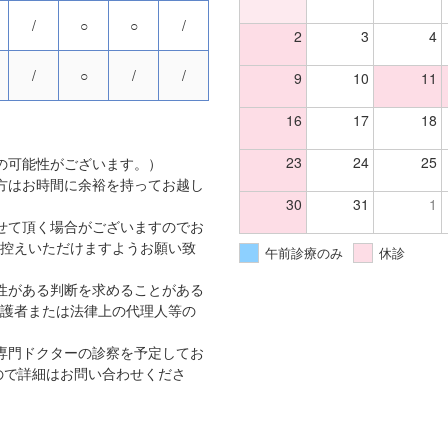
/
○
○
/
2
3
4
/
○
/
/
9
10
11
16
17
18
23
24
25
の可能性がございます。）
方はお時間に余裕を持ってお越し
30
31
1
せて頂く場合がございますのでお
控えいただけますようお願い致
午前診療のみ
休診
性がある判断を求めることがある
護者または法律上の代理人等の
専門ドクターの診察を予定してお
ので詳細はお問い合わせくださ