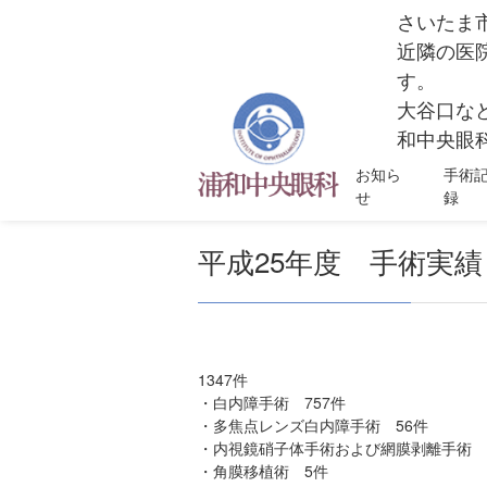
さいたま
近隣の医
す。
大谷口な
和中央眼科
お知ら
手術
せ
録
平成25年度 手術実績
1347件
・白内障手術 757件
・多焦点レンズ白内障手術 56件
・内視鏡硝子体手術および網膜剥離手術 
・角膜移植術 5件