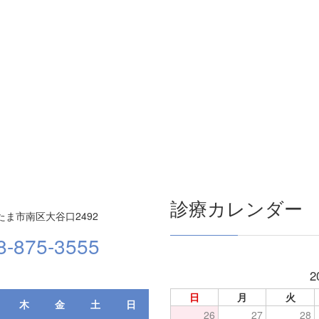
診療カレンダー
ま市南区大谷口2492
8-875-3555
2
日
月
火
木
金
土
日
26
27
28