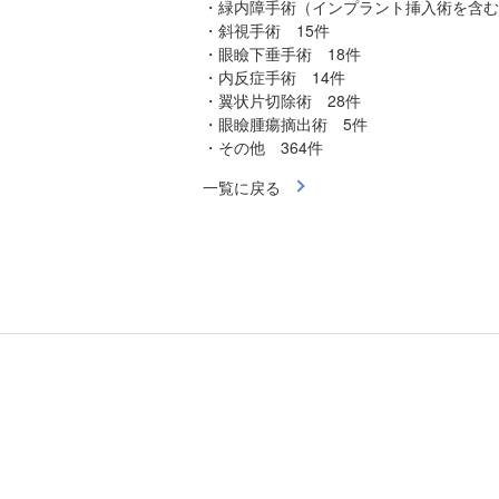
・緑内障手術（インプラント挿入術を含む
・斜視手術 15件
・眼瞼下垂手術 18件
・内反症手術 14件
・翼状片切除術 28件
・眼瞼腫瘍摘出術 5件
・その他 364件
一覧に戻る