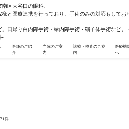
市南区大谷口の眼科。
院様と医療連携を行っており、手術のみの対応もしてお
ど。日帰り白内障手術・緑内障手術・硝子体手術など。 
-
記
医師のご紹
当院のご案
診療・検査のご案
医療機
介
内
内
へ
71件